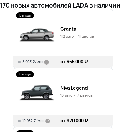
170 новых автомобилей LADA в наличии
Выгода
Granta
112 авто
·
11 цветов
от 665 000 ₽
от
8 903 ₽/мес
Выгода
Niva Legend
13 авто
·
7 цветов
от 970 000 ₽
от
12 987 ₽/мес