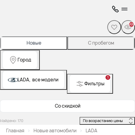
999
Новые
С пробегом
Город
1
LADA,
все модели
Фильтры
Со скидкой
Найдено: 170
 По возрастанию цены 
Главная
Новые автомобили
LADA